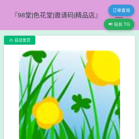
订单查询
『98堂|色花堂|邀请码|精品店』
📢 站长 TG

自动发货