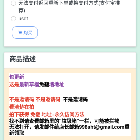
无法支付返回重新下单或换支付方式(支付宝推
荐)
usdt
购买

商品描述
包更新
这是
最新草榴
免翻
墙地址
不是邀请码
不是邀请码
不是邀请码
看清楚在拍
拍下获得 免翻 地址+永久访问方法
找不到请查看邮箱里的“垃圾箱”一栏，可能被拦截
无法打开，
请发邮件给店长邮箱
998sht@gmail.com
重
新领取