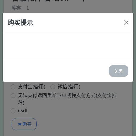
库存： 1
价格：￥ 120.00
购买提示
邮箱:
购买:
−
+
关闭
支付方式：
支付宝(推荐)
微信(推荐)
支付宝(备用)
微信(备用)
无法支付返回重新下单或换支付方式(支付宝推
荐)
usdt
购买
