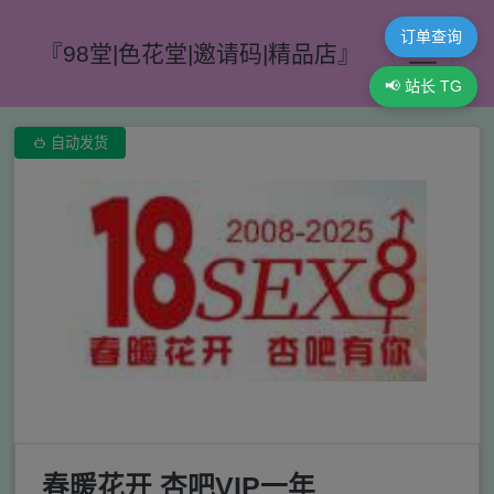
订单查询
『98堂|色花堂|邀请码|精品店』
📢 站长 TG

自动发货
春暖花开 杏吧VIP一年