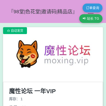
订单查询
『98堂|色花堂|邀请码|精品店』
📢 站长 TG

自动发货
魔性论坛 一年VIP
库存： 1