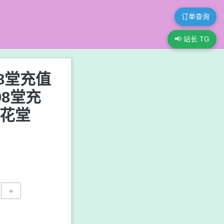
订单查询
📢 站长 TG
98堂充值
98堂充
色花堂
+