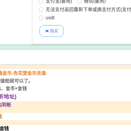
支付宝(备用)
微信(备用)
无法支付返回重新下单或换支付方式(支付
usdt
购买

充值金币-色花堂金币充值
直接拍就可以了。
值、金币=金钱
新地址)
内到账
值
/金钱