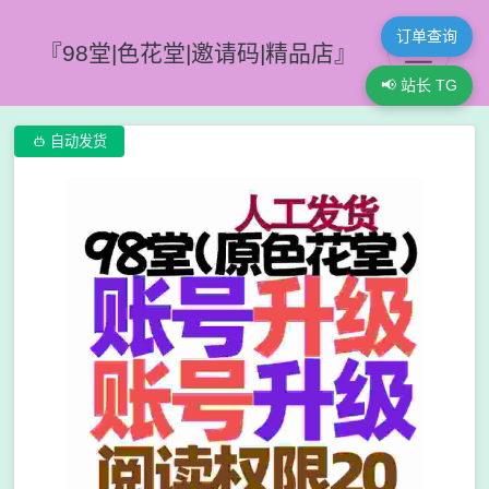
订单查询
『98堂|色花堂|邀请码|精品店』
📢 站长 TG

自动发货